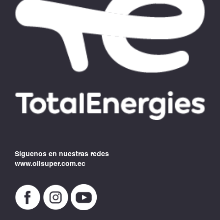
Síguenos en nuestras redes
www.oilsuper.com.ec