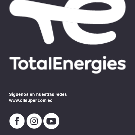
Síguenos en nuestras redes
www.oilsuper.com.ec