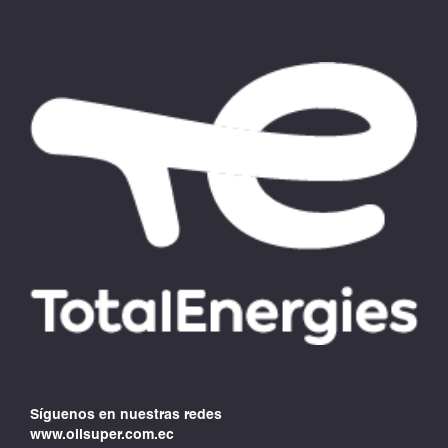
Síguenos en nuestras redes
www.oilsuper.com.ec