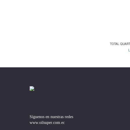
TOTAL QUART
Síguenos en nuestras redes
www.oilsuper.com.ec